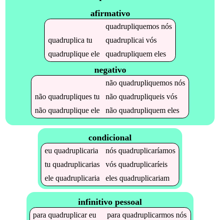
afirmativo
quadrupliquemos
nós
quadruplica
tu
quadruplicai
vós
quadruplique
ele
quadrupliquem
eles
negativo
não
quadrupliquemos
nós
não
quadrupliques
tu
não
quadrupliqueis
vós
não
quadruplique
ele
não
quadrupliquem
eles
condicional
eu
quadruplicaria
nós
quadruplicaríamos
tu
quadruplicarias
vós
quadruplicaríeis
ele
quadruplicaria
eles
quadruplicariam
infinitivo pessoal
para
quadruplicar
eu
para
quadruplicarmos
nós