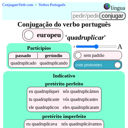
Conjugate
Verb
.
com
﹥
Verbos Português
língua
Conjugação do verbo português
europeu
'
quadruplicar
'
A
Particípios
A
sem padrão
passado
gerúndio
quadruplicado
quadruplicando
com pronomes
Indicativo
pretérito perfeito
eu
quadrupliquei
nós
quadruplicámos
tu
quadruplicaste
vós
quadruplicastes
ele
quadruplicou
eles
quadruplicaram
pretérito imperfeito
eu
quadruplicava
nós
quadruplicávamos