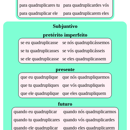
para
quadruplicares
tu
para
quadruplicardes
vós
para
quadruplicar
ele
para
quadruplicarem
eles
Subjuntivo
pretérito imperfeito
se
eu
quadruplicasse
se
nós
quadruplicássemos
se
tu
quadruplicasses
se
vós
quadruplicásseis
se
ele
quadruplicasse
se
eles
quadruplicassem
presente
que
eu
quadruplique
que
nós
quadrupliquemos
que
tu
quadrupliques
que
vós
quadrupliqueis
que
ele
quadruplique
que
eles
quadrupliquem
futuro
quando
eu
quadruplicar
quando
nós
quadruplicarmos
quando
tu
quadruplicares
quando
vós
quadruplicardes
quando
ele
quadruplicar
quando
eles
quadruplicarem