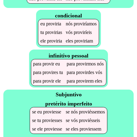
condicional
eu
proviria
nós
proviríamos
tu
provirias
vós
proviríeis
ele
proviria
eles
proviriam
infinitivo pessoal
para
provir
eu
para
provirmos
nós
para
provires
tu
para
provirdes
vós
para
provir
ele
para
provirem
eles
Subjuntivo
pretérito imperfeito
se
eu
proviesse
se
nós
proviéssemos
se
tu
proviesses
se
vós
proviésseis
se
ele
proviesse
se
eles
proviessem