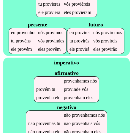
tu
provieras
vós
proviéreis
ele
proviera
eles
provieram
presente
futuro
eu
provenho
nós
provimos
eu
provirei
nós
proviremos
tu
provéns
vós
provindes
tu
provirás
vós
provireis
ele
provém
eles
provêm
ele
provirá
eles
provirão
imperativo
afirmativo
provenhamos
nós
provém
tu
provinde
vós
provenha
ele
provenham
eles
negativo
não
provenhamos
nós
não
provenhas
tu
não
provenhais
vós
não
provenha
ele
não
provenham
eles