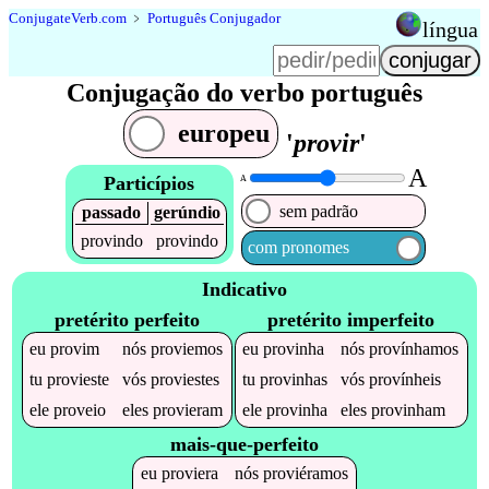
Conjugate
Verb
.
com
﹥
Português Conjugador
língua
Conjugação do verbo português
europeu
'
provir
'
A
Particípios
A
sem padrão
passado
gerúndio
provindo
provindo
com pronomes
Indicativo
pretérito perfeito
pretérito imperfeito
eu
provim
nós
proviemos
eu
provinha
nós
provínhamos
tu
provieste
vós
proviestes
tu
provinhas
vós
provínheis
ele
proveio
eles
provieram
ele
provinha
eles
provinham
mais-que-perfeito
eu
proviera
nós
proviéramos