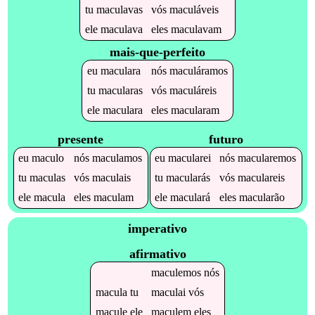
tu
maculavas
vós
maculáveis
ele
maculava
eles
maculavam
mais-que-perfeito
eu
maculara
nós
maculáramos
tu
macularas
vós
maculáreis
ele
maculara
eles
macularam
presente
futuro
eu
maculo
nós
maculamos
eu
macularei
nós
macularemos
tu
maculas
vós
maculais
tu
macularás
vós
maculareis
ele
macula
eles
maculam
ele
maculará
eles
macularão
imperativo
afirmativo
maculemos
nós
macula
tu
maculai
vós
macule
ele
maculem
eles