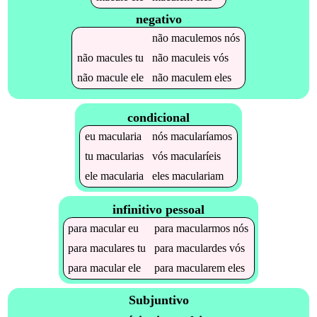
negativo
não
maculemos
nós
não
macules
tu
não
maculeis
vós
não
macule
ele
não
maculem
eles
condicional
eu
macularia
nós
macularíamos
tu
macularias
vós
macularíeis
ele
macularia
eles
maculariam
infinitivo pessoal
para
macular
eu
para
macularmos
nós
para
maculares
tu
para
maculardes
vós
para
macular
ele
para
macularem
eles
Subjuntivo