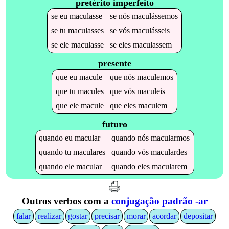
pretérito imperfeito
se
eu
maculasse
se
nós
maculássemos
se
tu
maculasses
se
vós
maculásseis
se
ele
maculasse
se
eles
maculassem
presente
que
eu
macule
que
nós
maculemos
que
tu
macules
que
vós
maculeis
que
ele
macule
que
eles
maculem
futuro
quando
eu
macular
quando
nós
macularmos
quando
tu
maculares
quando
vós
maculardes
quando
ele
macular
quando
eles
macularem
Outros verbos com a
conjugação padrão -ar
falar
realizar
gostar
precisar
morar
acordar
depositar