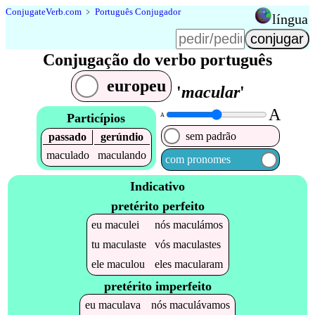
Conjugate
Verb
.
com
﹥
Português Conjugador
língua
Conjugação do verbo português
europeu
'
macular
'
A
Particípios
A
sem padrão
passado
gerúndio
maculado
maculando
com pronomes
Indicativo
pretérito perfeito
eu
maculei
nós
maculámos
tu
maculaste
vós
maculastes
ele
maculou
eles
macularam
pretérito imperfeito
eu
maculava
nós
maculávamos