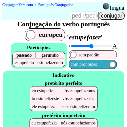
Conjugate
Verb
.
com
﹥
Português Conjugador
língua
Conjugação do verbo português
europeu
'
estupefazer
'
A
Particípios
A
sem padrão
passado
gerúndio
estupefeito
estupefazendo
com pronomes
Indicativo
pretérito perfeito
eu
estupefiz
nós
estupefizemos
tu
estupefizeste
vós
estupefizestes
ele
estupefez
eles
estupefizeram
pretérito imperfeito
eu
estupefazia
nós
estupefazíamos