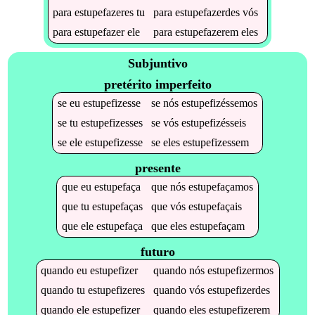
para
estupefazeres
tu
para
estupefazerdes
vós
para
estupefazer
ele
para
estupefazerem
eles
Subjuntivo
pretérito imperfeito
se
eu
estupefizesse
se
nós
estupefizéssemos
se
tu
estupefizesses
se
vós
estupefizésseis
se
ele
estupefizesse
se
eles
estupefizessem
presente
que
eu
estupefaça
que
nós
estupefaçamos
que
tu
estupefaças
que
vós
estupefaçais
que
ele
estupefaça
que
eles
estupefaçam
futuro
quando
eu
estupefizer
quando
nós
estupefizermos
quando
tu
estupefizeres
quando
vós
estupefizerdes
quando
ele
estupefizer
quando
eles
estupefizerem