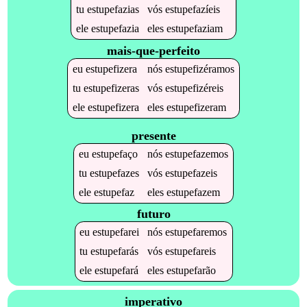
tu
estupefazias
vós
estupefazíeis
ele
estupefazia
eles
estupefaziam
mais-que-perfeito
eu
estupefizera
nós
estupefizéramos
tu
estupefizeras
vós
estupefizéreis
ele
estupefizera
eles
estupefizeram
presente
eu
estupefaço
nós
estupefazemos
tu
estupefazes
vós
estupefazeis
ele
estupefaz
eles
estupefazem
futuro
eu
estupefarei
nós
estupefaremos
tu
estupefarás
vós
estupefareis
ele
estupefará
eles
estupefarão
imperativo