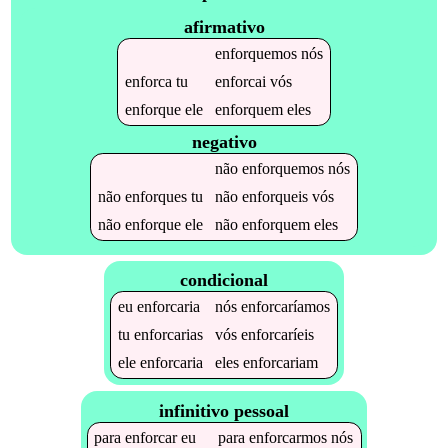
afirmativo
enforquemos
nós
enforca
tu
enforcai
vós
enforque
ele
enforquem
eles
negativo
não
enforquemos
nós
não
enforques
tu
não
enforqueis
vós
não
enforque
ele
não
enforquem
eles
condicional
eu
enforcaria
nós
enforcaríamos
tu
enforcarias
vós
enforcaríeis
ele
enforcaria
eles
enforcariam
infinitivo pessoal
para
enforcar
eu
para
enforcarmos
nós