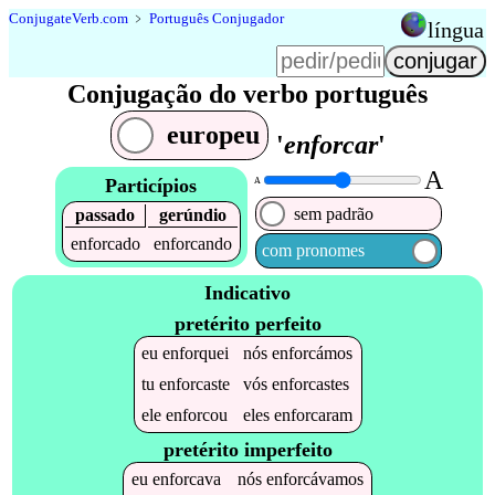
Conjugate
Verb
.
com
﹥
Português Conjugador
língua
Conjugação do verbo português
europeu
'
enforcar
'
A
Particípios
A
sem padrão
passado
gerúndio
enforcado
enforcando
com pronomes
Indicativo
pretérito perfeito
eu
enforquei
nós
enforcámos
tu
enforcaste
vós
enforcastes
ele
enforcou
eles
enforcaram
pretérito imperfeito
eu
enforcava
nós
enforcávamos