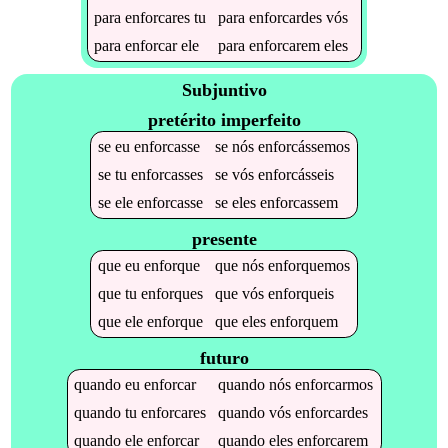
para
enforcares
tu
para
enforcardes
vós
para
enforcar
ele
para
enforcarem
eles
Subjuntivo
pretérito imperfeito
se
eu
enforcasse
se
nós
enforcássemos
se
tu
enforcasses
se
vós
enforcásseis
se
ele
enforcasse
se
eles
enforcassem
presente
que
eu
enforque
que
nós
enforquemos
que
tu
enforques
que
vós
enforqueis
que
ele
enforque
que
eles
enforquem
futuro
quando
eu
enforcar
quando
nós
enforcarmos
quando
tu
enforcares
quando
vós
enforcardes
quando
ele
enforcar
quando
eles
enforcarem