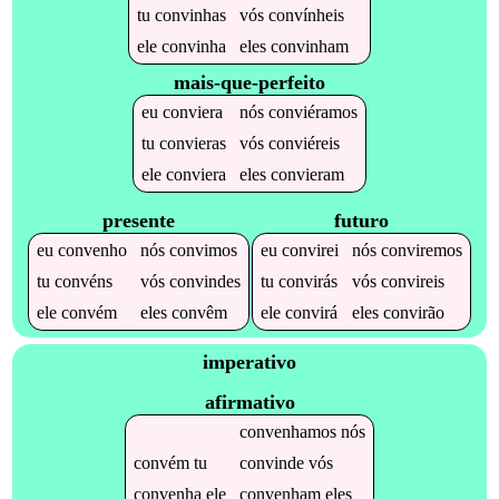
tu
convinhas
vós
convínheis
ele
convinha
eles
convinham
mais-que-perfeito
eu
conviera
nós
conviéramos
tu
convieras
vós
conviéreis
ele
conviera
eles
convieram
presente
futuro
eu
convenho
nós
convimos
eu
convirei
nós
conviremos
tu
convéns
vós
convindes
tu
convirás
vós
convireis
ele
convém
eles
convêm
ele
convirá
eles
convirão
imperativo
afirmativo
convenhamos
nós
convém
tu
convinde
vós
convenha
ele
convenham
eles