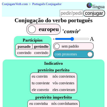
Conjugate
Verb
.
com
﹥
Português Conjugador
língua
Conjugação do verbo português
europeu
'
convir
'
A
Particípios
A
sem padrão
passado
gerúndio
convindo
convindo
com pronomes
Indicativo
pretérito perfeito
eu
convim
nós
conviemos
tu
convieste
vós
conviestes
ele
conveio
eles
convieram
pretérito imperfeito
eu
convinha
nós
convínhamos