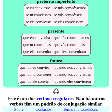
pretérito imperfeito
se
eu
conviesse
se
nós
conviéssemos
se
tu
conviesses
se
vós
conviésseis
se
ele
conviesse
se
eles
conviessem
presente
que
eu
convenha
que
nós
convenhamos
que
tu
convenhas
que
vós
convenhais
que
ele
convenha
que
eles
convenham
futuro
quando
eu
convier
quando
nós
conviermos
quando
tu
convieres
quando
vós
convierdes
quando
ele
convier
quando
eles
convierem
Este é um dos
verbos irregulares
. Não há outros
verbos têm um padrão de conjugação similar.
Sobre
Contactos
Terms and Conditions