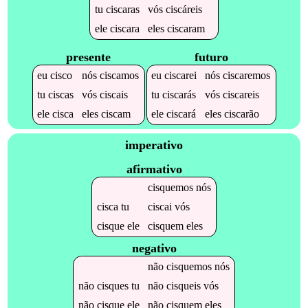
tu
ciscaras
vós
ciscáreis
ele
ciscara
eles
ciscaram
presente
futuro
eu
cisco
nós
ciscamos
eu
ciscarei
nós
ciscaremos
tu
ciscas
vós
ciscais
tu
ciscarás
vós
ciscareis
ele
cisca
eles
ciscam
ele
ciscará
eles
ciscarão
imperativo
afirmativo
cisquemos
nós
cisca
tu
ciscai
vós
cisque
ele
cisquem
eles
negativo
não
cisquemos
nós
não
cisques
tu
não
cisqueis
vós
não
cisque
ele
não
cisquem
eles