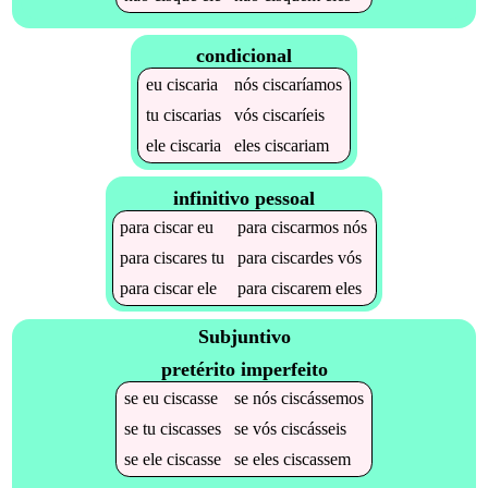
condicional
eu
ciscaria
nós
ciscaríamos
tu
ciscarias
vós
ciscaríeis
ele
ciscaria
eles
ciscariam
infinitivo pessoal
para
ciscar
eu
para
ciscarmos
nós
para
ciscares
tu
para
ciscardes
vós
para
ciscar
ele
para
ciscarem
eles
Subjuntivo
pretérito imperfeito
se
eu
ciscasse
se
nós
ciscássemos
se
tu
ciscasses
se
vós
ciscásseis
se
ele
ciscasse
se
eles
ciscassem