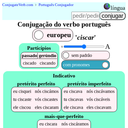
Conjugate
Verb
.
com
﹥
Português Conjugador
língua
Conjugação do verbo português
europeu
'
ciscar
'
A
Particípios
A
sem padrão
passado
gerúndio
ciscado
ciscando
com pronomes
Indicativo
pretérito perfeito
pretérito imperfeito
eu
cisquei
nós
ciscámos
eu
ciscava
nós
ciscávamos
tu
ciscaste
vós
ciscastes
tu
ciscavas
vós
ciscáveis
ele
ciscou
eles
ciscaram
ele
ciscava
eles
ciscavam
mais-que-perfeito
eu
ciscara
nós
ciscáramos